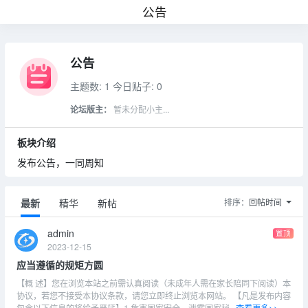
公告
公告
主题数: 1
今日贴子: 0
论坛版主：
暂未分配小主...
板块介绍
发布公告，一同周知
最新
精华
新帖
排序：
回帖时间
admin
置顶
2023-12-15
应当遵循的规矩方圆
【概 述】您在浏览本站之前需认真阅读（未成年人需在家长陪同下阅读）本
协议，若您不接受本协议条款，请您立即终止浏览本网站。 【凡是发布内容
包含以下信息的将给予严惩】1 危害国家安全，泄露国家秘...
查看更多>>